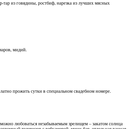
р-тар из говядины, ростбиф, нарезка из лучших мясных
маров, мидий.
платно прожить сутки в специальном свадебном номере.
на можно любоваться незабываемым зрелищем – закатом солнца
 огромный телевизор с вебкамерой, мини-бар, отдельная ванная