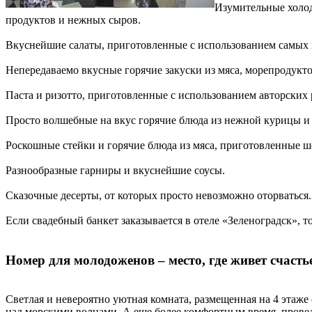
Изумительные холод
продуктов и нежных сыров.
Вкуснейшие салаты, приготовленные с использованием самых 
Непередаваемо вкусные горячие закуски из мяса, морепродукто
Паста и ризотто, приготовленные с использованием авторских 
Просто волшебные на вкус горячие блюда из нежной курицы и у
Роскошные стейки и горячие блюда из мяса, приготовленные ш
Разнообразные гарниры и вкуснейшие соусы.
Сказочные десерты, от которых просто невозможно оторваться.
Если свадебный банкет заказывается в отеле «Зеленоградск», 
Номер для молодоженов – место, где живет счасть
Светлая и невероятно уютная комната, размещенная на 4 этаж
над морскими волнами. А еще более комфортным время, проведе