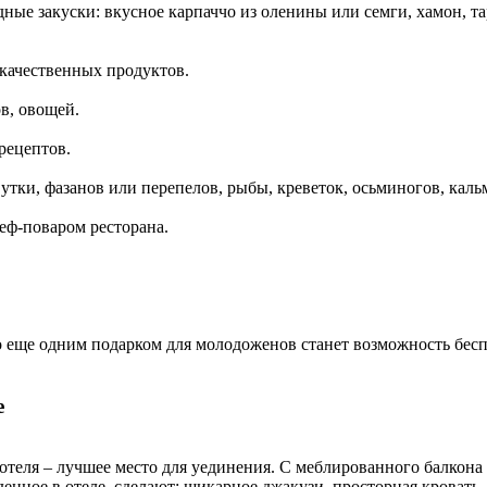
ные закуски: вкусное карпаччо из оленины или семги, хамон, та
качественных продуктов.
в, овощей.
рецептов.
тки, фазанов или перепелов, рыбы, креветок, осьминогов, каль
еф-поваром ресторана.
то еще одним подарком для молодоженов станет возможность бес
е
е отеля – лучшее место для уединения. С меблированного балко
нное в отеле, сделают: шикарное джакузи, просторная кровать,