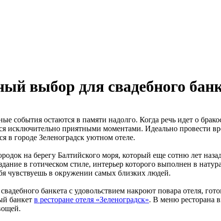
ный выбор для свадебного бан
е события остаются в памяти надолго. Когда речь идет о бракос
ся исключительно приятными моментами. Идеально провести вре
я в городе Зеленоградск уютном отеле.
родок на берегу Балтийского моря, который еще сотню лет наза
здание в готическом стиле, интерьер которого выполнен в натур
бя чувствуешь в окружении самых близких людей.
свадебного банкета с удовольствием накроют повара отеля, го
ый банкет
в ресторане отеля «Зеленоградск»
. В меню ресторана 
вощей.