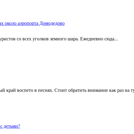
ах около аэропорта Домодедово
уристов со всех уголков земного шара. Ежедневно сюда...
й край воспето в песнях. Стоит обратить внимание как раз на ту
 с детьми?