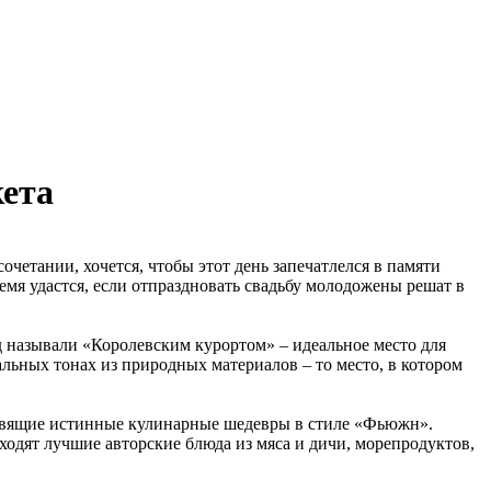
кета
очетании, хочется, чтобы этот день запечатлелся в памяти
мя удастся, если отпраздновать свадьбу молодожены решат в
д называли «Королевским курортом» – идеальное место для
альных тонах из природных материалов – то место, в котором
товящие истинные кулинарные шедевры в стиле «Фьюжн».
входят лучшие авторские блюда из мяса и дичи, морепродуктов,