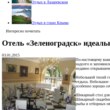
Отдых в Лазаревском
Отдых в горах Крыма
Интересно почитать
Отель «Зеленоградск» идеаль
03.01.2015
По-настоящему важны
надолго и запомнил
недавно открывшемс
Небольшой тихий го
отдыха. Небольшое 
особенно хорошо се
Шикарный стол для 
Шикарный свадебн
рыбы и отборных о