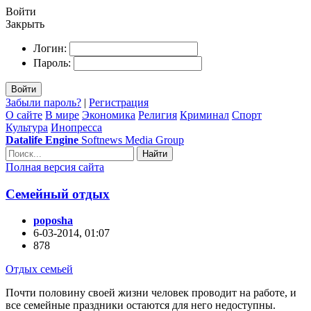
Войти
Закрыть
Логин:
Пароль:
Войти
Забыли пароль?
|
Регистрация
О сайте
В мире
Экономика
Религия
Криминал
Спорт
Культура
Инопресса
Datalife Engine
Softnews Media Group
Найти
Полная версия сайта
Семейный отдых
poposha
6-03-2014, 01:07
878
Отдых семьей
Почти половину своей жизни человек проводит на работе, и
все семейные праздники остаются для него недоступны.