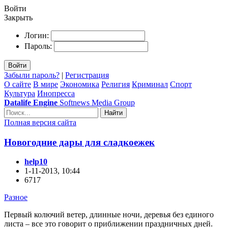
Войти
Закрыть
Логин:
Пароль:
Войти
Забыли пароль?
|
Регистрация
О сайте
В мире
Экономика
Религия
Криминал
Спорт
Культура
Инопресса
Datalife Engine
Softnews Media Group
Найти
Полная версия сайта
Новогодние дары для сладкоежек
help10
1-11-2013, 10:44
6717
Разное
Первый колючий ветер, длинные ночи, деревья без единого
листа – все это говорит о приближении праздничных дней.