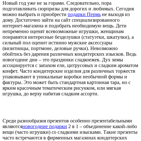
Новый год уже не за горами. Следовательно, пора
подготавливать сюрпризы для дорогих и любимых. Сегодня
можно выбрать и приобрести
подарки Пермь
не выходя из
дому. Достаточно зайти на сайт специализированного
интернет-магазина и подобрать необходимую вещь. Дети
непременно оценят всевозможные игрушки, женщинам
понравятся интересные безделушки (статуэтки, шкатулки), а
сильный пол оценит истинно мужские аксессуары
(визитницы, портмоне, деловые ручки). Невозможно
обойтись без дарения различных кондитерских изысков. Ведь
новогодние дни – это праздники сладкоежек. Дух зимы
ассоциируется с запахом ели, цитрусовых и сладким ароматом
конфет. Часто кондитерские изделия для различных торжеств
упаковывают в уникальные коробки необычной формы и
фактуры. Это может быть стандартная картонная тара, но с
ярким красочным тематическим рисунком, или мягкая
игрушка, до верху набитая сладким ассорти.
Среди разнообразия презентов особенно презентабельными
являются
новогодние подарки
2 в 1 – объединение какой-либо
вещи (часто игрушки) со сладкими изысками. Такие презенты
часто встречаются в фирменных магазинах кондитерских