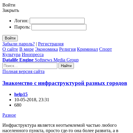
Войти
Закрыть
Логин:
Пароль:
Войти
Забыли пароль?
|
Регистрация
О сайте
В мире
Экономика
Религия
Криминал
Спорт
Культура
Инопресса
Datalife Engine
Softnews Media Group
Найти
Полная версия сайта
Знакомство с инфраструктурой разных городов
help15
10-05-2018, 23:31
680
Разное
Инфраструктура является неотъемлемой частью любого
населенного пункта, просто где-то она более развита, а в