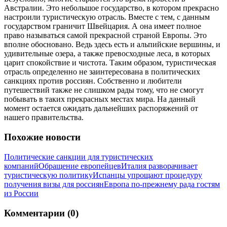
Австралии. Это небольшое государство, в котором прекрасно
настроили туристическую отрасль. Вместе с тем, с данным
государством граничит Швейцария. А она имеет полное
право называться самой прекрасной страной Европы. Это
вполне обосновано. Ведь здесь есть и альпийские вершины, и
удивительные озера, а также превосходные леса, в которых
царит спокойствие и чистота. Таким образом, туристическая
отрасль определенно не заинтересована в политических
санкциях против россиян. Собственно и любители
путешествий также не слишком рады тому, что не смогут
побывать в таких прекрасных местах мира. На данный
момент остается ожидать дальнейших распоряжений от
нашего правительства.
Похожие новости
Политические санкции для туристических
компаний
Обращение европейцев
Италия разворачивает
туристическую политику
Испанцы упрощают процедуру
получения визы для россиян
Европа по-прежнему рада гостям
из России
Комментарии (0)