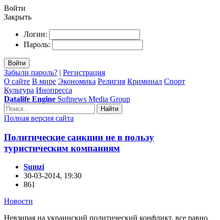
Войти
Закрыть
Логин:
Пароль:
Войти
Забыли пароль?
|
Регистрация
О сайте
В мире
Экономика
Религия
Криминал
Спорт
Культура
Инопресса
Datalife Engine
Softnews Media Group
Найти
Полная версия сайта
Политические санкции не в пользу
туристическим компаниям
Sumzi
30-03-2014, 19:30
861
Новости
Невзирая на украинский политический конфликт, все равно