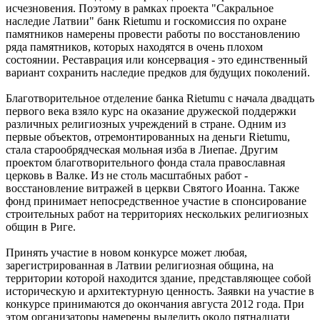
исчезновения. Поэтому в рамках проекта "Сакральное
наследие Латвии" банк Rietumu и госкомиссия по охране
памятников намерены провести работы по восстановлению
ряда памятников, которых находятся в очень плохом
состоянии. Реставрация или консервация - это единственный
вариант сохранить наследие предков для будущих поколений.
Благотворительное отделение банка Rietumu с начала двадцать
первого века взяло курс на оказание дружеской поддержки
различных религиозных учреждений в стране. Одним из
первые объектов, отремонтированных на деньги Rietumu,
стала старообрядческая мольная изба в Лиепае. Другим
проектом благотворительного фонда стала православная
церковь в Валке. Из не столь масштабных работ -
восстановление витражей в церкви Святого Иоанна. Также
фонд принимает непосредственное участие в спонсирование
строительных работ на территориях нескольких религиозных
общин в Риге.
Принять участие в новом конкурсе может любая,
зарегистрированная в Латвии религиозная община, на
территории которой находится здание, представляющее собой
историческую и архитектурную ценность. Заявки на участие в
конкурсе принимаются до окончания августа 2012 года. При
этом организаторы намерены выделить около пятнадцати