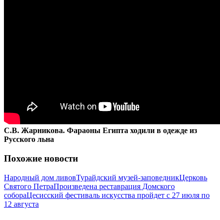
С.В. Жарникова. Фараоны Египта ходили в одежде из
Русского льна
Похожие новости
Народный дом ливов
Турайдский музей-заповедник
Церковь
Святого Петра
Произведена реставрация Домского
собора
Цесисский фестиваль искусства пройдет с 27 июля по
12 августа