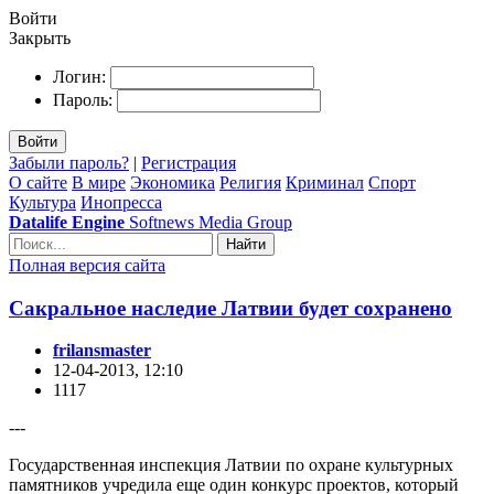
Войти
Закрыть
Логин:
Пароль:
Войти
Забыли пароль?
|
Регистрация
О сайте
В мире
Экономика
Религия
Криминал
Спорт
Культура
Инопресса
Datalife Engine
Softnews Media Group
Найти
Полная версия сайта
Сакральное наследие Латвии будет сохранено
frilansmaster
12-04-2013, 12:10
1117
---
Государственная инспекция Латвии по охране культурных
памятников учредила еще один конкурс проектов, который