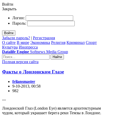
Войти
Закрыть
Логин:
Пароль:
Войти
Забыли пароль?
|
Регистрация
О сайте
В мире
Экономика
Религия
Криминал
Спорт
Культура
Инопресса
Datalife Engine
Softnews Media Group
Найти
Полная версия сайта
Факты о Лондонском Глазе
frilansmaster
9-10-2013, 00:58
982
---
Лондонский Глаз (London Eye) является архитектурным
чудом, который украшает берега реки Темзы в Лондоне.