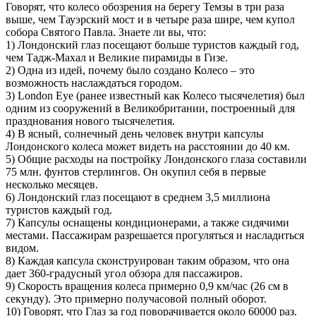
Говорят, что колесо обозрения на берегу Темзы в три раза
выше, чем Тауэрский мост и в четыре раза шире, чем купол
собора Святого Павла. Знаете ли вы, что:
1) Лондонский глаз посещают больше туристов каждый год,
чем Тадж-Махал и Великие пирамиды в Гизе.
2) Одна из идей, почему было создано Колесо – это
возможность наслаждаться городом.
3) London Eye (ранее известный как Колесо тысячелетия) был
одним из сооружений в Великобритании, построенный для
празднования нового тысячелетия.
4) В ясный, солнечный день человек внутри капсулы
Лондонского колеса может видеть на расстоянии до 40 км.
5) Общие расходы на постройку Лондонского глаза составили
75 млн. фунтов стерлингов. Он окупил себя в первые
несколько месяцев.
6) Лондонский глаз посещают в среднем 3,5 миллиона
туристов каждый год.
7) Капсулы оснащены кондиционерами, а также сидячими
местами. Пассажирам разрешается прогуляться и насладиться
видом.
8) Каждая капсула сконструирован таким образом, что она
дает 360-градусный угол обзора для пассажиров.
9) Скорость вращения колеса примерно 0,9 км/час (26 см в
секунду). Это примерно получасовой полный оборот.
10) Говорят, что Глаз за год поворачивается около 60000 раз.