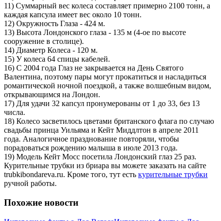
11) Суммарный вес колеса составляет примерно 2100 тонн, а
каждая капсула имеет вес около 10 тонн.
12) Окружность Глаза - 424 м.
13) Высота Лондонского глаза - 135 м (4-ое по высоте
сооружение в столице).
14) Диаметр Колеса - 120 м.
15) У колеса 64 спицы кабелей.
16) С 2004 года Глаз не закрывается на День Святого
Валентина, поэтому пары могут прокатиться и насладиться
романтической ночной поездкой, а также волшебным видом,
открывающимся на Лондон.
17) Для удачи 32 капсул пронумерованы от 1 до 33, без 13
числа.
18) Колесо засветилось цветами британского флага по случаю
свадьбы принца Уильяма и Кейт Миддлтон в апреле 2011
года. Аналогичное празднование повторяли, чтобы
порадоваться рождению малыша в июле 2013 года.
19) Модель Кейт Мосс посетила Лондонский глаз 25 раз.
Курительные трубки из бриара вы можете заказать на сайте
trubkibondareva.ru. Кроме того, тут есть
курительные трубки
ручной работы.
Похожие новости