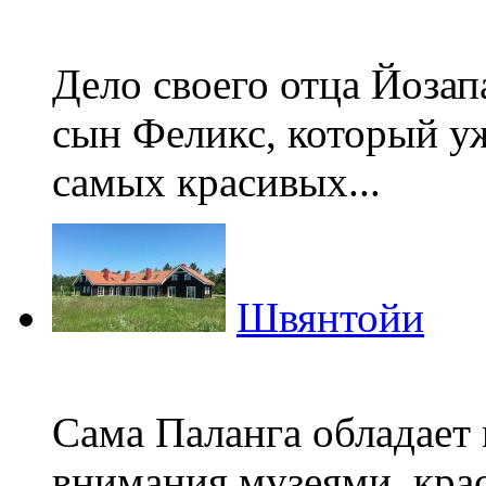
Дело своего отца Йоза
сын Феликс, который уж
самых красивых...
Швянтойи
Сама Паланга обладае
внимания музеями, кра