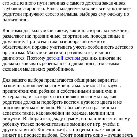
его жизненного пути начиная с самого детства заканчивая
глубокой старостью. Еще с младенческих лет все заботливые
родители приучают своего малыша, выбирая ему одежду по
назначению.
Костюмы для мальчиков также, как и для взрослых мужчин,
разделяют на: праздничные, спортивные, повседневные и
домашние. При всем этом разнообразии нужно в
обязательном порядке учитывать учесть особенность детского
организма. Мальчики активно развиваются и много
двигаются. Поэтому
детский костюм
для них никогда не
должна сковывать ребенка в его движениях, тем самым
сковывая маленьких разбойников.
Для вашего выбора предлагаются обширные варианты
различных моделей костюмов для мальчиков. Пользуясь
предпочтениями ребенка и собственными знаниями в
материалах, из которых изготовляют костюмы вы, как
родители должны подобрать костюм нужного цвета и из
подходящим материалов. Не забывайте и о различных
аспектах такие, как наклейки на одежде, молнии или
липучки. Выбирайте одежду с умом, и она принесет вашему
ребенку только положительные эмоции от игр, учебы и
других занятий. Конечно же фактор цены также здорово
влияет на процесс выбора. Стоит помнить одно – лучше взять