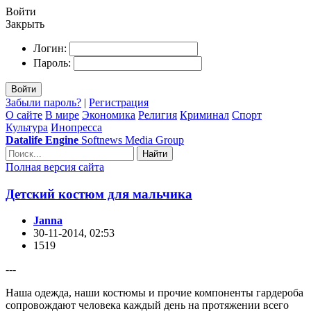
Войти
Закрыть
Логин:
Пароль:
Войти
Забыли пароль?
|
Регистрация
О сайте
В мире
Экономика
Религия
Криминал
Спорт
Культура
Инопресса
Datalife Engine
Softnews Media Group
Найти
Полная версия сайта
Детский костюм для мальчика
Janna
30-11-2014, 02:53
1519
---
Наша одежда, наши костюмы и прочие компоненты гардероба
сопровождают человека каждый день на протяжении всего