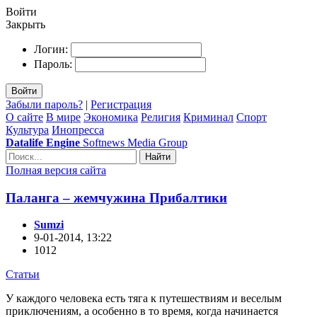
Войти
Закрыть
Логин:
Пароль:
Войти
Забыли пароль?
|
Регистрация
О сайте
В мире
Экономика
Религия
Криминал
Спорт
Культура
Инопресса
Datalife Engine
Softnews Media Group
Найти
Полная версия сайта
Паланга – жемчужина Прибалтики
Sumzi
9-01-2014, 13:22
1012
Статьи
У каждого человека есть тяга к путешествиям и веселым
приключениям, а особенно в то время, когда начинается