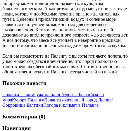
по праву может полноценно называться курортом
бальнеологическим. А как результат, сюда могут приезжать те
люди, которым необходимо лечение органов дыхательных
путей. Целебный прибалтийский воздух и соленое море
являются наилучшей возможностью для скорейшего
выздоровления. Кстати, очень много местных жителей
доживают до вполне преклонного возраста – до девяноста лет.
А все потому, что здесь все утопает в невероятно красивой
зелени и пропитано целебным сладким ароматным воздухом.
Если вы посмотрите на Палангу с высоты птичьего полета, то
у вас может создаться впечатление, что город полностью
тонет в зеленых бескрайних массивах. Соответственно, из-за
обилия зелени воздух в Паланге всегда чистый и свежий.
Похожие новости
Паланга — жемчужина на побережье Балтийского
моря
Курорт Паланга
Паланга - янтарный город Литвы!
Сокровище Балтики
Погода и климат в Паланге
Комментарии (0)
Навигация