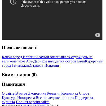
Похожие новости
Какой город Испании самый опасный
Как отдохнуть на
великолепном Абу-Даби
Где находится остров Бали
Курортный
город Геленджик
Отдых в Испании
Комментарии (0)
Навигация
О сайте
В мире
Экономика
Религия
Криминал
Спорт
Культура
Инопресса
Все последние новости
Поддержка
скрипта
Полная версия сайта