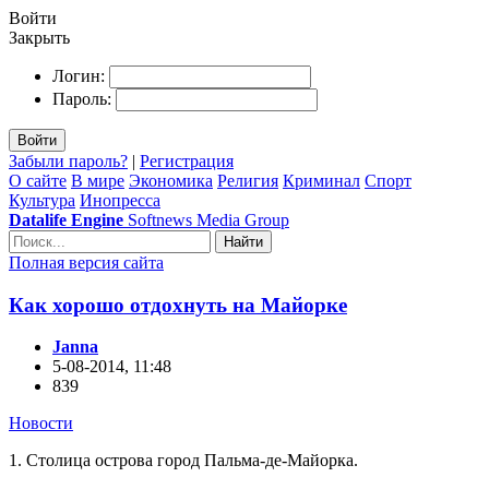
Войти
Закрыть
Логин:
Пароль:
Войти
Забыли пароль?
|
Регистрация
О сайте
В мире
Экономика
Религия
Криминал
Спорт
Культура
Инопресса
Datalife Engine
Softnews Media Group
Найти
Полная версия сайта
Как хорошо отдохнуть на Майорке
Janna
5-08-2014, 11:48
839
Новости
1. Столица острова город Пальма-де-Майорка.