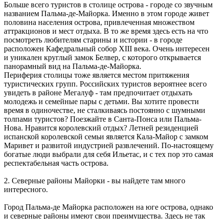
Больше всего туристов в столице острова - городе со звучным
названием Пальма-де-Майорка. Именно в этом городе живет
половина населения острова, привлеченная множеством
аттракционов и мест отдыха. В то же время здесь есть на что
посмотреть любителям старины и истории - в городе
расположен Кафедральный собор XIII века. Очень интересен
и уникален круглый замок Белвер, с которого открывается
панорамный вид на Пальма-де-Майорка.
Периферия столицы тоже является местом притяжения
туристических групп. Российских туристов вероятнее всего
увидеть в районе Мегалуф - там предпочитает отдыхать
молодежь и семейные пары с детьми. Вы хотите провести
время в одиночестве, не сталкиваясь постоянно с шумными
толпами туристов? Поезжайте в Санта-Понса или Пальма-
Нова. Нравится королевский отдых? Летней резиденцией
испанской королевской семьи является Кала-Майор с замком
Маривет и развитой индустрией развлечений. По-настоящему
богатые люди выбрали для себя Ильетас, и с тех пор это самая
респектабельная часть острова.
2. Северные районы Майорки - вы найдете там много
интересного.
Город Пальма-де Майорка расположен на юге острова, однако
и северные районы имеют свои преимущества. Здесь не так